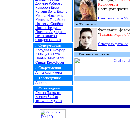
Джулия Робертс
Курниковой
"
Камерон Диаз
Всего фотографий
Кэтрин Зета-Джонс
Милла Йововичь
Смотреть фото >>
Мишель Пфайфер
Наталья Орейро
.: Фотомодели
Николь Кидман
Фотографии фотом
Памела Андерсон
"
Татьяны Родиной
"
Пета Вилсон
Сандра Баллок
Смотреть фото >>
.:
Супермодели
Клаудиа Шиффер
.: Реклама на сайте
Летиция Каста
Наоми Кемпбэлл
Синди Кроуфорд
.:
Спортсменки
Анна Курникова
.:
Телеведущие
Аврора
.:
Фотомодели
Елена Пахалюк
Ксения Чайка
Татьяна Родина