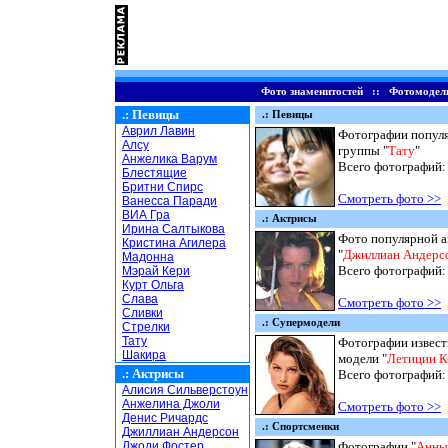
Фото знаменитостей
::
Фотомодел
.:
Певицы
.: Певицы
Аврил Лавин
Фотографии попул
Алсу
группы "
Тату
"
Анжелика Варум
Всего фотографий
Блестящие
Бритни Спирс
Смотреть фото >>
Ванесса Паради
ВИА Гра
.: Актрисы
Ирина Салтыкова
Фото популярной 
Кристина Агилера
"
Джиллиан Андерс
Мадонна
Всего фотографий
Мэрай Кери
Курт Ольга
Слава
Смотреть фото >>
Сливки
.: Супермодели
Стрелки
Тату
Фотографии извес
Шакира
модели "
Летиции К
.:
Актрисы
Всего фотографий
Алисия Сильверстоун
Анжелина Джоли
Смотреть фото >>
Денис Ричардс
.: Спортсменки
Джиллиан Андерсон
Джоди Фостер
Фотографии "
Анны